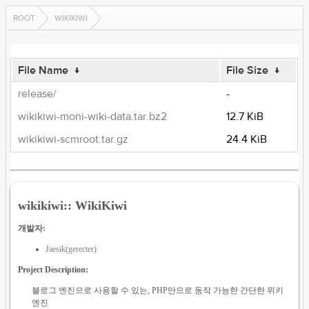
ROOT
WIKIKIWI
File Name
↓
File Size
↓
release/
-
wikikiwi-moni-wiki-data.tar.bz2
12.7 KiB
wikikiwi-scmroot.tar.gz
24.4 KiB
wikikiwi:: WikiKiwi
개발자:
Jaesik(gerecter)
Project Description:
블로그 엔진으로 사용할 수 있는, PHP만으로 동작 가능한 간단한 위키
엔진