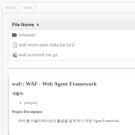
ROOT
WAF
File Name
↓
release/
waf-moni-wiki-data.tar.bz2
waf-scmroot.tar.gz
waf:: WAF - Web Agent Framework
개발자:
pok(pok)
Project Description:
여러 웹 어플리케이션의 활용을 쉽게 하기 위한 Agent Framework