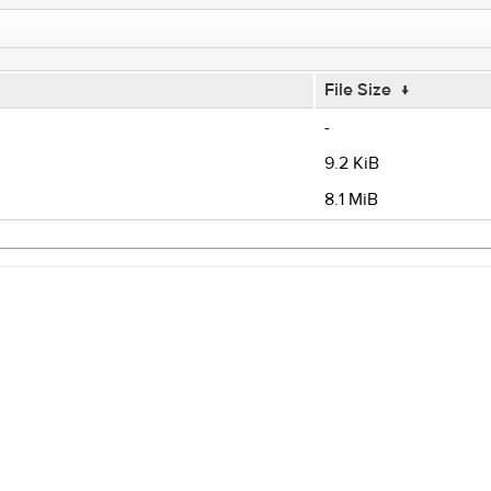
File Size
↓
-
9.2 KiB
8.1 MiB