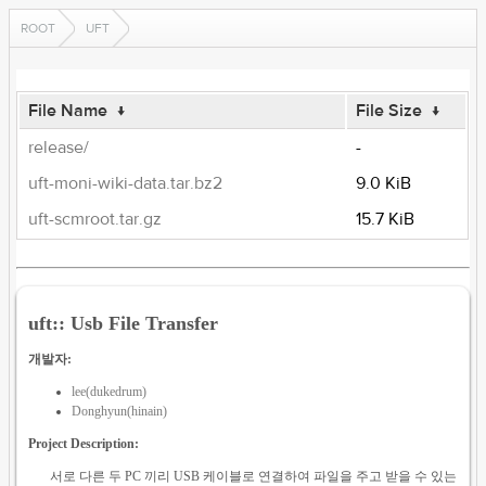
ROOT
UFT
File Name
↓
File Size
↓
release/
-
uft-moni-wiki-data.tar.bz2
9.0 KiB
uft-scmroot.tar.gz
15.7 KiB
uft:: Usb File Transfer
개발자:
lee(dukedrum)
Donghyun(hinain)
Project Description:
서로 다른 두 PC 끼리 USB 케이블로 연결하여 파일을 주고 받을 수 있는