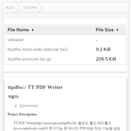
ROOT
TTPDFW
File Name
↓
File Size
↓
release/
-
ttpdfw-moni-wiki-data.tar.bz2
9.2 KiB
ttpdfw-scmroot.tar.gz
206.5 KiB
ttpdfw:: TT PDF Writer
개발자:
김(neoocean)
Project Description:
TT PDF Writer(http://neoocean.net/ttpdfw/)는 블로깅 툴인 테터툴즈
(www.tattertools.com)의 추가기능 중 하나인 PDF파일 작성 기능을 담당