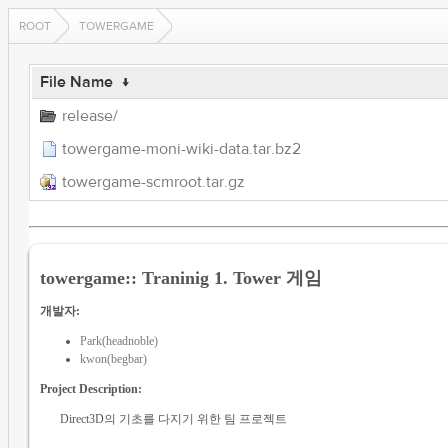
ROOT
TOWERGAME
File Name
↓
release/
towergame-moni-wiki-data.tar.bz2
towergame-scmroot.tar.gz
towergame:: Traninig 1. Tower 게임
개발자:
Park(headnoble)
kwon(begbar)
Project Description:
Direct3D의 기초를 다지기 위한 팀 프로젝트