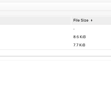
File Size
↓
-
8.6 KiB
7.7 KiB