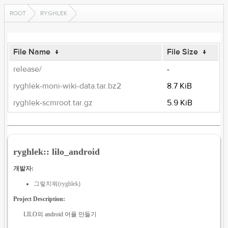
ROOT
RYGHLEK
File Name
↓
File Size
↓
release/
-
ryghlek-moni-wiki-data.tar.bz2
8.7 KiB
ryghlek-scmroot.tar.gz
5.9 KiB
ryghlek:: lilo_android
개발자:
그렇치뭐(ryghlek)
Project Description:
LILO의 android 어플 만들기