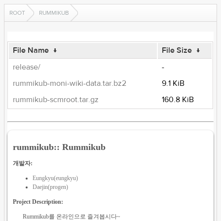
ROOT
RUMMIKUB
File Name
↓
File Size
↓
release/
-
rummikub-moni-wiki-data.tar.bz2
9.1 KiB
rummikub-scmroot.tar.gz
160.8 KiB
rummikub:: Rummikub
개발자:
Eungkyu(eungkyu)
Daejin(progen)
Project Description:
Rummikub를 온라인으로 즐겨봅시다~