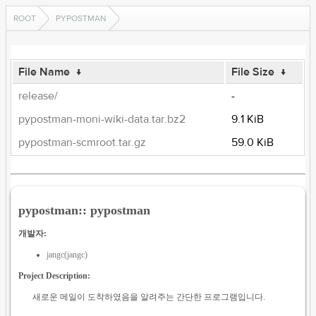
ROOT
PYPOSTMAN
File Name
↓
File Size
↓
release/
-
pypostman-moni-wiki-data.tar.bz2
9.1 KiB
pypostman-scmroot.tar.gz
59.0 KiB
pypostman:: pypostman
개발자:
jangc(jangc)
Project Description:
새로운 메일이 도착하였음을 알려주는 간단한 프로그램입니다.