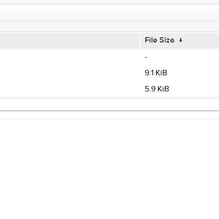
File Size
↓
-
9.1 KiB
5.9 KiB