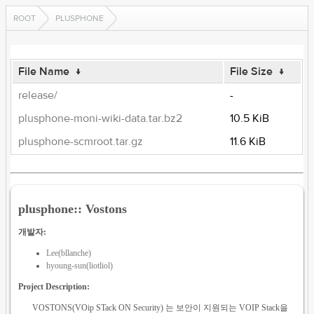
ROOT
PLUSPHONE
File Name
↓
File Size
↓
release/
-
plusphone-moni-wiki-data.tar.bz2
10.5 KiB
plusphone-scmroot.tar.gz
11.6 KiB
plusphone:: Vostons
개발자:
Lee(bllanche)
hyoung-sun(liotliol)
Project Description:
VOSTONS(VOip STack ON Security) 는 보안이 지원되는 VOIP Stack을