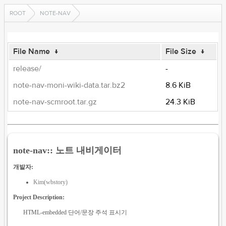
ROOT
NOTE-NAV
File Name
↓
File Size
↓
release/
-
note-nav-moni-wiki-data.tar.bz2
8.6 KiB
note-nav-scmroot.tar.gz
24.3 KiB
note-nav:: 노트 내비게이터
개발자:
Kim(wbstory)
Project Description:
HTML-embedded 단어/문장 주석 표시기