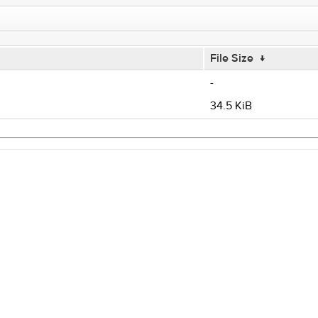
File Size
↓
-
34.5 KiB