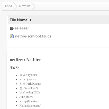
ROOT
NETFIRE
File Name
↓
release/
netfire-scmroot.tar.gz
netfire:: NetFire
개발자:
유국조(yakur)
wizard(zesus)
강정수(rkdwjdtn)
성구(evrclear2)
kim(hotdog4242)
June(sfker)
hosup (linuxian)
Hanjun(darkninza)