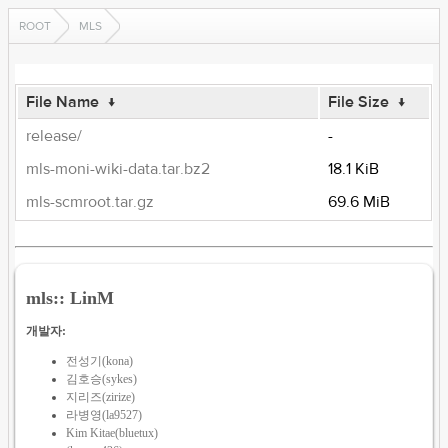
ROOT
MLS
File Name
↓
File Size
↓
release/
-
mls-moni-wiki-data.tar.bz2
18.1 KiB
mls-scmroot.tar.gz
69.6 MiB
mls:: LinM
개발자:
전성기(kona)
김호승(sykes)
지리즈(zirize)
라병영(la9527)
Kim Kitae(bluetux)