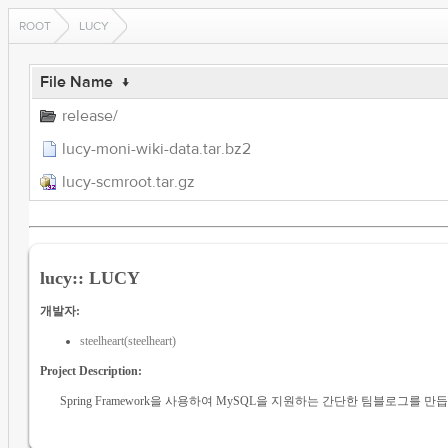
ROOT
LUCY
File Name
↓
release/
lucy-moni-wiki-data.tar.bz2
lucy-scmroot.tar.gz
lucy:: LUCY
개발자:
steelheart(steelheart)
Project Description:
Spring Framework을 사용하여 MySQL을 지원하는 간단한 팀블로그를 만