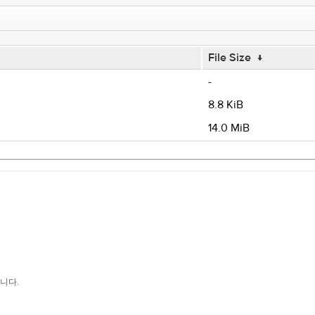
File Size
↓
-
8.8 KiB
14.0 MiB
듭니다.