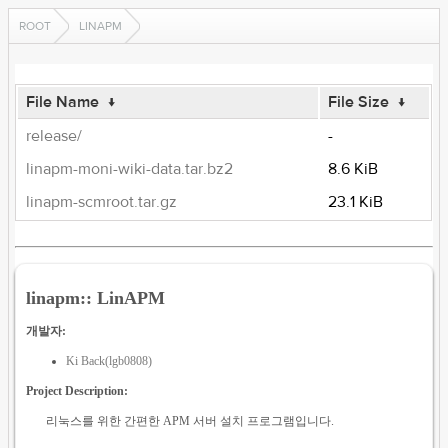
ROOT
LINAPM
File Name
↓
File Size
↓
release/
-
linapm-moni-wiki-data.tar.bz2
8.6 KiB
linapm-scmroot.tar.gz
23.1 KiB
linapm:: LinAPM
개발자:
Ki Back(lgb0808)
Project Description:
리눅스를 위한 간편한 APM 서버 설치 프로그램입니다.