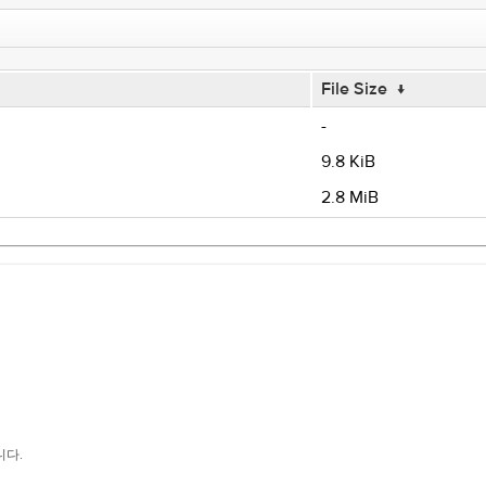
File Size
↓
-
9.8 KiB
2.8 MiB
니다.