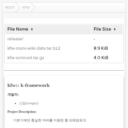
ROOT
KFW
File Name
↓
File Size
↓
release/
-
kfw-moni-wiki-data.tar.bz2
8.9 KiB
kfw-scmroot.tar.gz
4.0 KiB
kfw:: k-framework
개발자:
신일(rootguy)
Project Description:
기본기에만 충실한 자바를 이용한 웹 프레임워크