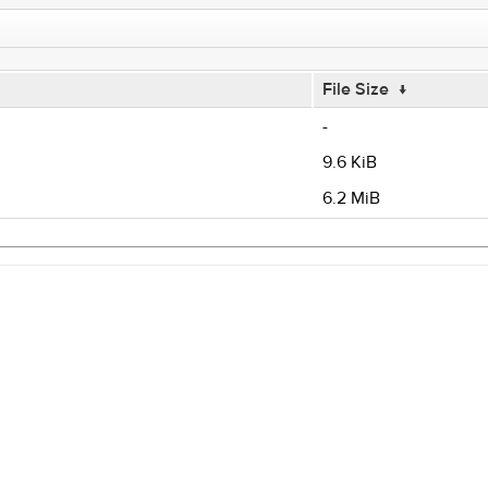
File Size
↓
-
9.6 KiB
6.2 MiB