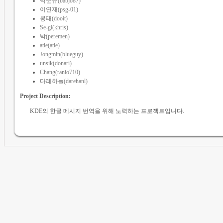
박준규(babjo87)
이연재(psg-01)
봉태(dooit)
Se-gi(khris)
박(peremen)
atie(atie)
Jongmin(blueguy)
unsik(donari)
Chang(ranio710)
다레하늘(darehanl)
Project Description:
KDE의 한글 메시지 번역을 위해 노력하는 프로젝트입니다.