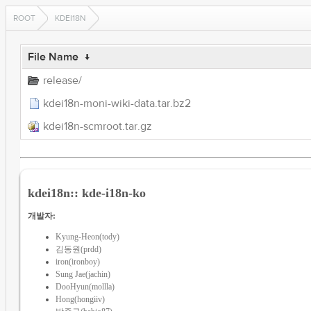
ROOT
KDEI18N
File Name
↓
release/
kdei18n-moni-wiki-data.tar.bz2
kdei18n-scmroot.tar.gz
kdei18n:: kde-i18n-ko
개발자:
Kyung-Heon(tody)
김동원(prdd)
iron(ironboy)
Sung Jae(jachin)
DooHyun(mollla)
Hong(hongiiv)