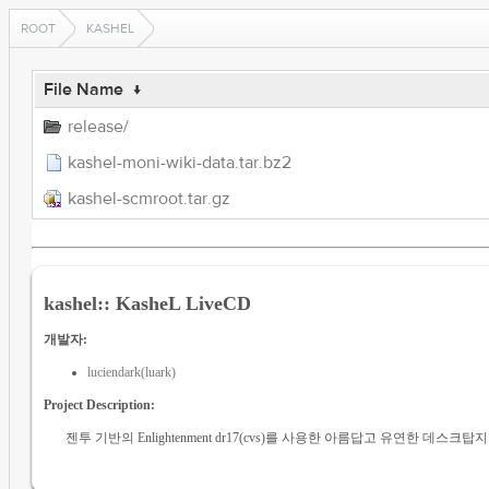
ROOT
KASHEL
File Name
↓
release/
kashel-moni-wiki-data.tar.bz2
kashel-scmroot.tar.gz
kashel:: KasheL LiveCD
개발자:
luciendark(luark)
Project Description:
젠투 기반의 Enlightenment dr17(cvs)를 사용한 아름답고 유연한 데스크