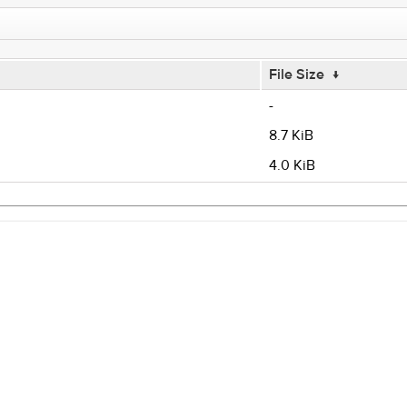
File Size
↓
-
8.7 KiB
4.0 KiB