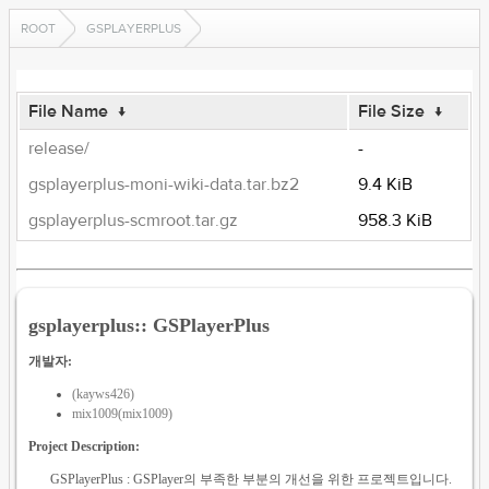
ROOT
GSPLAYERPLUS
File Name
↓
File Size
↓
release/
-
gsplayerplus-moni-wiki-data.tar.bz2
9.4 KiB
gsplayerplus-scmroot.tar.gz
958.3 KiB
gsplayerplus:: GSPlayerPlus
개발자:
(kayws426)
mix1009(mix1009)
Project Description:
GSPlayerPlus : GSPlayer의 부족한 부분의 개선을 위한 프로젝트입니다.