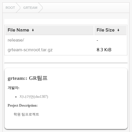
ROOT
GRTEAM
File Name
↓
File Size
↓
release/
-
grteam-scmroot.tar.gz
8.3 KiB
grteam:: GR팀프
개발자:
지나가던(cho1307)
Project Description:
학원 팀프로젝트