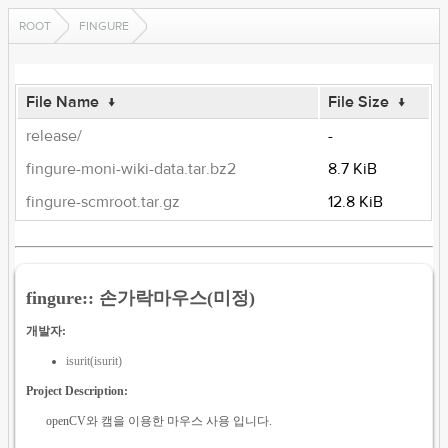
ROOT
FINGURE
File Name
↓
File Size
↓
release/
-
fingure-moni-wiki-data.tar.bz2
8.7 KiB
fingure-scmroot.tar.gz
12.8 KiB
fingure:: 손가락마우스(미정)
개발자:
isurit(isurit)
Project Description:
openCV와 캠을 이용한 마우스 사용 입니다.