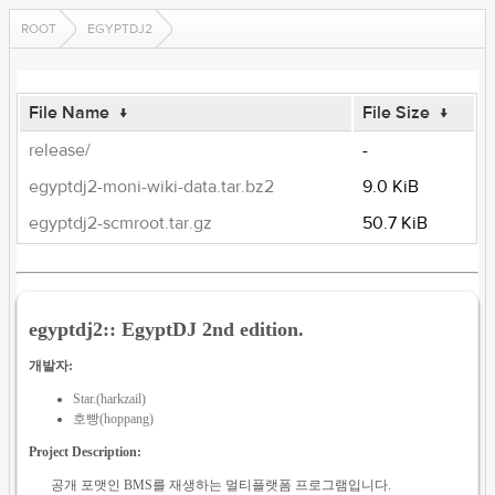
ROOT
EGYPTDJ2
File Name
↓
File Size
↓
release/
-
egyptdj2-moni-wiki-data.tar.bz2
9.0 KiB
egyptdj2-scmroot.tar.gz
50.7 KiB
egyptdj2:: EgyptDJ 2nd edition.
개발자:
Star.(harkzail)
호빵(hoppang)
Project Description:
공개 포맷인 BMS를 재생하는 멀티플랫폼 프로그램입니다.