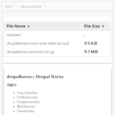
ROOT
DRUPALKOREA
File Name
↓
File Size
↓
release/
-
drupalkorea-moni-wiki-data.tar.bz2
9.5 KiB
drupalkorea-scmroot.tar.gz
11.7 MiB
drupalkorea:: Drupal Korea
개발자:
Sung Jae(jachin)
ChulKi(lacovnk)
Dongho(extrealm)
황요한(tavon)
Chimin(rollin)