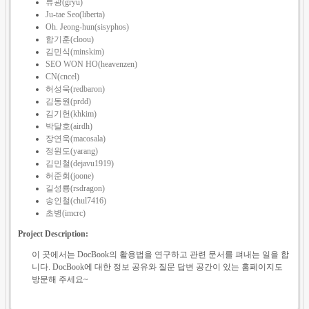
류광(gryu)
Ju-tae Seo(liberta)
Oh. Jeong-hun(sisyphos)
함기훈(cloou)
김민식(minskim)
SEO WON HO(heavenzen)
CN(cncel)
허성욱(redbaron)
김동원(prdd)
김기헌(khkim)
박달호(airdh)
장연욱(macosala)
정원도(yarang)
김민철(dejavu1919)
허준회(joone)
길성룡(rsdragon)
송인철(chul7416)
초병(imcrc)
Project Description:
이 곳에서는 DocBook의 활용법을 연구하고 관련 문서를 펴내는 일을 합
니다. DocBook에 대한 정보 공유와 질문 답변 공간이 있는 홈페이지도
방문해 주세요~