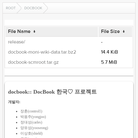
ROOT
DOCBOOK
File Name
↓
File Size
↓
release/
-
docbook-moni-wiki-data.tar.bz2
14.4 KiB
docbook-scmroot.tar.gz
5.7 MiB
docbook:: DocBook 한국♡ 프로젝트
개발자:
장훈(control1)
박용주(yongjoo)
정대성(carles)
양유성(yooseong)
이상호(shield)