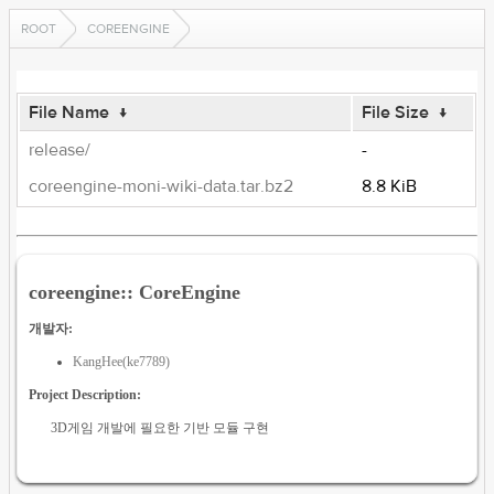
ROOT
COREENGINE
File Name
↓
File Size
↓
release/
-
coreengine-moni-wiki-data.tar.bz2
8.8 KiB
coreengine:: CoreEngine
개발자:
KangHee(ke7789)
Project Description:
3D게임 개발에 필요한 기반 모듈 구현