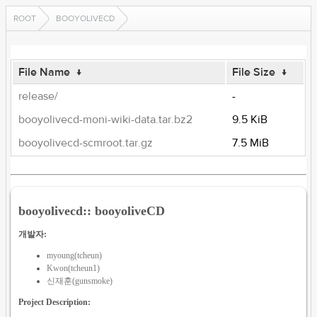
ROOT
BOOYOLIVECD
File Name
↓
File Size
↓
release/
-
booyolivecd-moni-wiki-data.tar.bz2
9.5 KiB
booyolivecd-scmroot.tar.gz
7.5 MiB
booyolivecd:: booyoliveCD
개발자:
myoung(tcheun)
Kwon(tcheun1)
신재훈(gunsmoke)
Project Description: